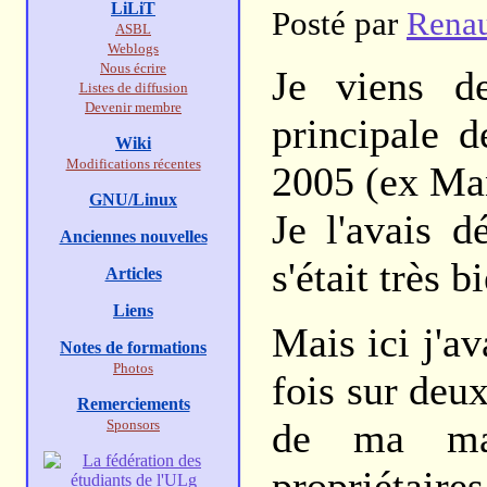
LiLiT
Posté par
Rena
ASBL
Weblogs
Nous écrire
Je viens d
Listes de diffusion
Devenir membre
principale 
Wiki
Modifications récentes
2005 (ex Ma
GNU/Linux
Je l'avais d
Anciennes nouvelles
s'était très b
Articles
Liens
Mais ici j'a
Notes de formations
Photos
fois sur deu
Remerciements
de ma mach
Sponsors
propriétair