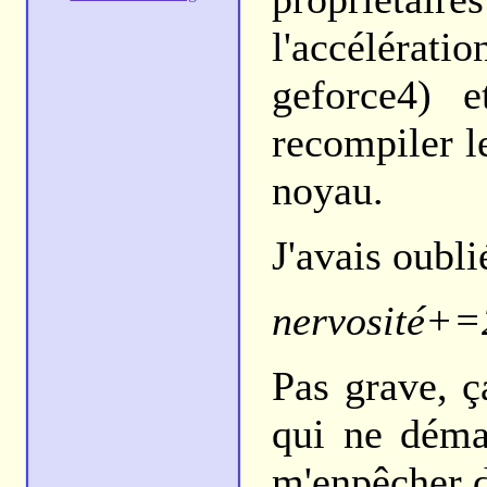
l'accélérat
geforce4) 
recompiler 
noyau.
J'avais oubli
nervosité+=
Pas grave, ça
qui ne déma
m'enpêcher d