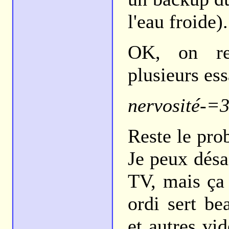
l'eau froide).
OK, on res
plusieurs ess
nervosité-=
Reste le pro
Je peux désa
TV, mais ça 
ordi sert b
et autres vid