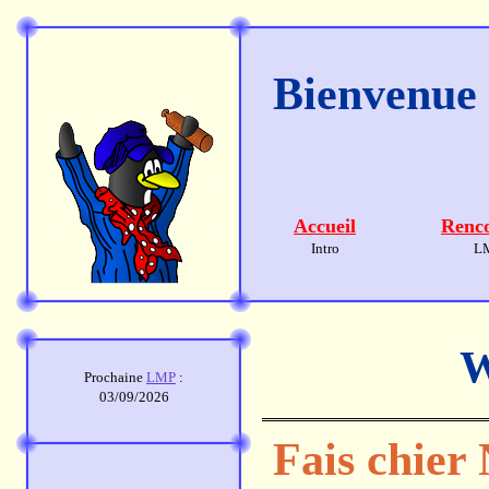
Bienvenue s
Accueil
Renco
Intro
L
W
Prochaine
LMP
:
03/09/2026
Fais chier