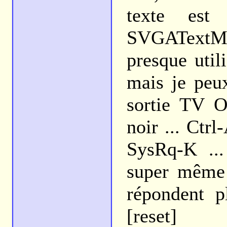
texte est 
SVGATextM
presque util
mais je peux
sortie TV O
noir ... Ctrl
SysRq-K ...
super même 
répondent p
[reset]