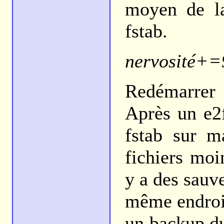
moyen de la
fstab.
nervosité+=
Redémarrer
Après un e2f
fstab sur m
fichiers moi
y a des sauv
même endroit
un backup d