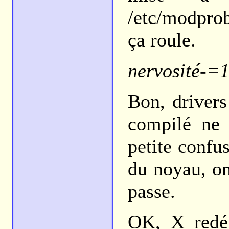
/etc/modprob
ça roule.
nervosité-=
Bon, driver
compilé ne 
petite confu
du noyau, on
passe.
OK, X redé