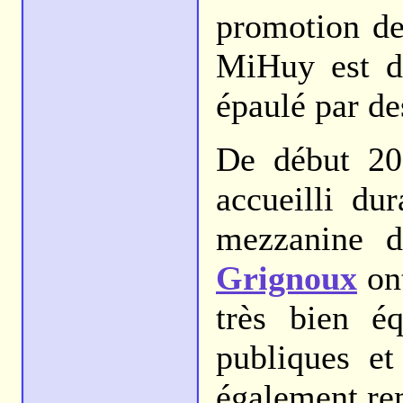
promotion de 
MiHuy est d
épaulé par d
De début 20
accueilli du
mezzanine d
Grignoux
ont
très bien é
publiques et
également re