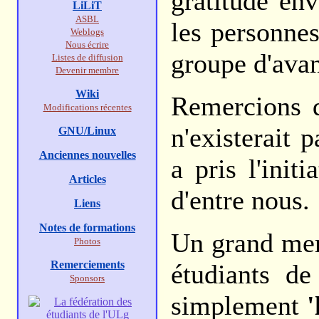
gratitude env
LiLiT
ASBL
les personnes
Weblogs
Nous écrire
groupe d'avan
Listes de diffusion
Devenir membre
Wiki
Remercions d
Modifications récentes
n'existerait
GNU/Linux
Anciennes nouvelles
a pris l'init
Articles
d'entre nous.
Liens
Notes de formations
Un grand mer
Photos
Remerciements
étudiants de
Sponsors
simplement
'