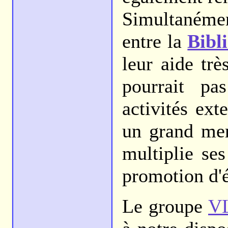
Simultanémen
entre la
Bibl
leur aide trè
pourrait pa
activités ext
un grand mer
multiplie ses
promotion d'
Le groupe
V