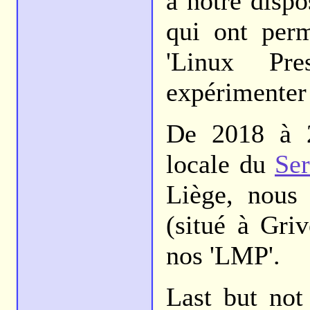
à notre dispo
qui ont per
'Linux Pre
expérimente
De 2018 à 20
locale du
Ser
Liège, nous 
(situé à Gri
nos 'LMP'.
Last but not