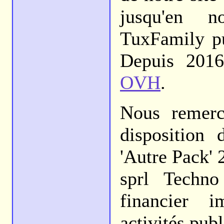
jusqu'en 
TuxFamily pui
Depuis 2016
OVH
.
Nous remerc
disposition 
'Autre Pack' 
sprl Techno
financier i
activités pub