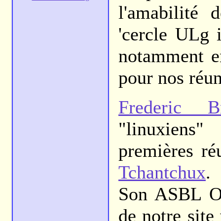
l'amabilité
'cercle ULg i
notamment en
pour nos réu
Frederic B
"linuxiens"
premières ré
Tchantchux
.
Son ASBL Op
de notre site