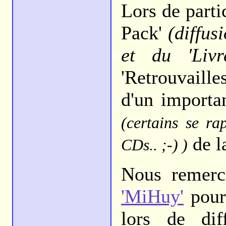
Lors de parti
Pack'
(diffus
et du 'Livr
'Retrouvaille
d'un importan
(certains se ra
de l
CDs.. ;-) )
Nous remerc
'MiHuy'
pour 
lors de dif