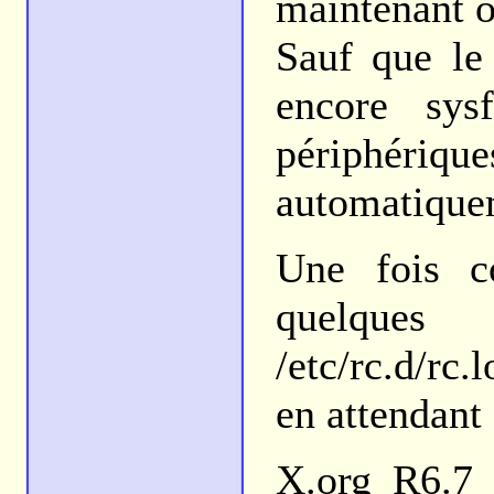
maintenant o
Sauf que le
encore sys
périphér
automatique
Une fois c
quelques
/etc/rc.d/rc.
en attendant 
X.org R6.7 