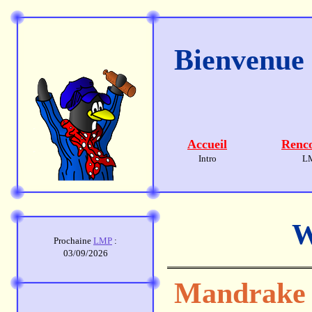
Bienvenue s
Accueil
Renco
Intro
L
W
Prochaine
LMP
:
03/09/2026
Mandrake 