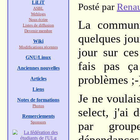
LiLiT
Posté par
Rena
ASBL
Weblogs
Nous écrire
La communi
Listes de diffusion
Devenir membre
quelques jou
Wiki
Modifications récentes
jour sur ce
GNU/Linux
fais pas ça
Anciennes nouvelles
problèmes ;-
Articles
Liens
Je ne voulai
Notes de formations
Photos
select, j'a
Remerciements
par group
Sponsors
dépendances