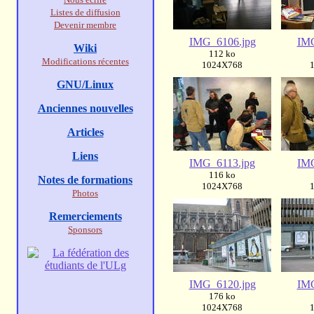
Listes de diffusion
Devenir membre
IMG_6106.jpg
IMG
Wiki
112 ko
Modifications récentes
1024X768
GNU/Linux
Anciennes nouvelles
Articles
Liens
IMG_6113.jpg
IMG
116 ko
Notes de formations
1024X768
Photos
Remerciements
Sponsors
IMG_6120.jpg
IMG
176 ko
1024X768