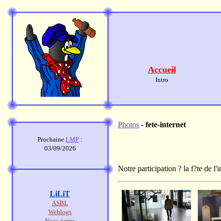
Accueil
Intro
Photos
-
fete-internet
Prochaine
LMP
:
03/09/2026
Notre participation ? la f?te de l
LiLiT
ASBL
Weblogs
Nous écrire