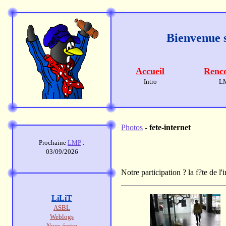
Bienvenue s
Accueil
Renco
Intro
L
Photos
-
fete-internet
Prochaine
LMP
:
03/09/2026
Notre participation ? la f?te de l
LiLiT
ASBL
Weblogs
Nous écrire