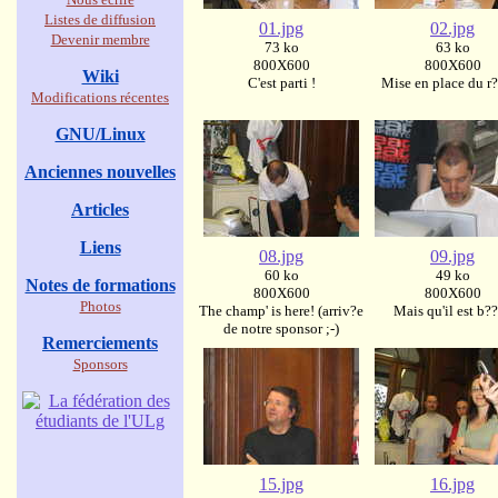
Listes de diffusion
01.jpg
02.jpg
Devenir membre
73 ko
63 ko
800X600
800X600
Wiki
C'est parti !
Mise en place du r
Modifications récentes
GNU/Linux
Anciennes nouvelles
Articles
Liens
08.jpg
09.jpg
60 ko
49 ko
Notes de formations
800X600
800X600
Photos
The champ' is here! (arriv?e
Mais qu'il est b??
de notre sponsor ;-)
Remerciements
Sponsors
15.jpg
16.jpg