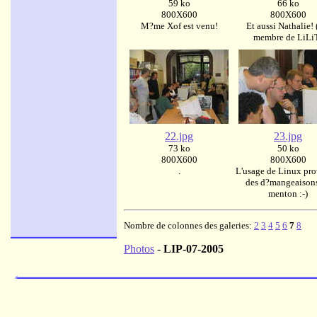
59 ko
66 ko
800X600
800X600
M?me Xof est venu!
Et aussi Nathalie! 
membre de LiLi
22.jpg
23.jpg
73 ko
50 ko
800X600
800X600
.
L'usage de Linux pr
des d?mangeaison
menton :-)
Nombre de colonnes des galeries:
2
3
4
5
6
7
8
Photos
-
LIP-07-2005