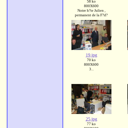
58 ko
800X600
Notre h?te Julien ,
permanent de la F?d?
19.jpg
70 ko
800X600
3...
25.jpg
77 ko