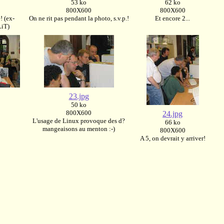
53 ko
62 ko
800X600
800X600
! (ex-
On ne rit pas pendant la photo, s.v.p.!
Et encore 2...
LiT)
23.jpg
50 ko
800X600
24.jpg
L'usage de Linux provoque des d?
66 ko
mangeaisons au menton :-)
800X600
A 5, on devrait y arriver!