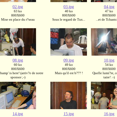
02.jpg
03.jpg
04.jpg
63 ko
40 ko
47 ko
800X600
800X600
800X600
Mise en place du r?seau
Sous le regard de Tux...
...et de Tchant
08.jpg
09.jpg
10.jpg
60 ko
49 ko
54 ko
800X600
800X600
800X600
hamp' is here! (arriv?e de notre
Mais qu'il est b??? !
Quelle lumi?re, c
sponsor ;-)
taire! :-)
14.jpg
15.jpg
16.jpg