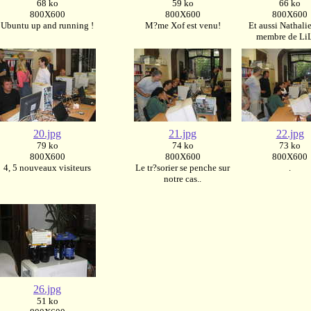
68 ko
59 ko
66 ko
800X600
800X600
800X600
Ubuntu up and running !
M?me Xof est venu!
Et aussi Nathalie
membre de Li
20.jpg
21.jpg
22.jpg
79 ko
74 ko
73 ko
800X600
800X600
800X600
4, 5 nouveaux visiteurs
Le tr?sorier se penche sur
.
notre cas..
26.jpg
51 ko