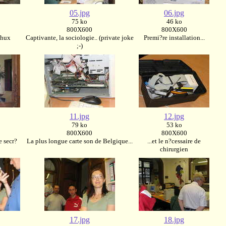
05.jpg
06.jpg
75 ko
46 ko
800X600
800X600
chux
Captivante, la sociologie.. (private joke
Premi?re installation...
;-)
11.jpg
12.jpg
79 ko
53 ko
800X600
800X600
e secr?
La plus longue carte son de Belgique...
...et le n?cessaire de
chirurgien
17.jpg
18.jpg