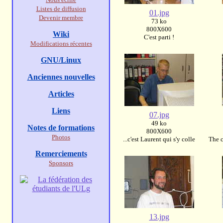
Listes de diffusion
01.jpg
Devenir membre
73 ko
800X600
Wiki
C'est parti !
Modifications récentes
GNU/Linux
Anciennes nouvelles
Articles
Liens
07.jpg
49 ko
Notes de formations
800X600
Photos
...c'est Laurent qui s'y colle
The c
Remerciements
Sponsors
13.jpg