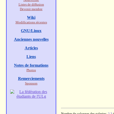
Listes de diffusion
Devenir membre
Wiki
Modifications récentes
GNU/Linux
Anciennes nouvelles
Articles
Liens
Notes de formations
Photos
Remerciements
Sponsors
Nombre de colonnes des galeries:
2
3