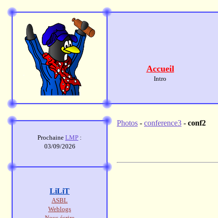
Accueil
Intro
Photos
-
conference3
-
conf2
Prochaine
LMP
:
03/09/2026
LiLiT
ASBL
Weblogs
Nous écrire