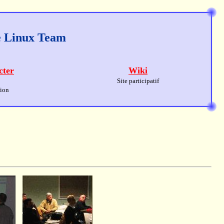
ge Linux Team
cter
Wiki
Site participatif
sion