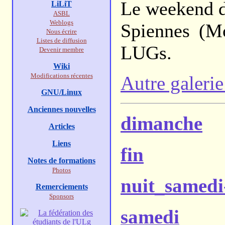
Le weekend de
LiLiT
ASBL
Weblogs
Spiennes (M
Nous écrire
Listes de diffusion
LUGs.
Devenir membre
Wiki
Modifications récentes
Autre galeri
GNU/Linux
Anciennes nouvelles
dimanche
Articles
Liens
fin
Notes de formations
Photos
nuit_samed
Remerciements
Sponsors
samedi