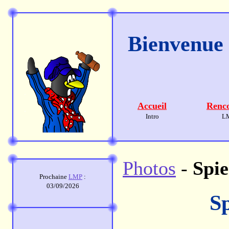
Bienvenue s
Accueil
Renco
Intro
L
Photos
-
Spi
Prochaine
LMP
:
03/09/2026
S