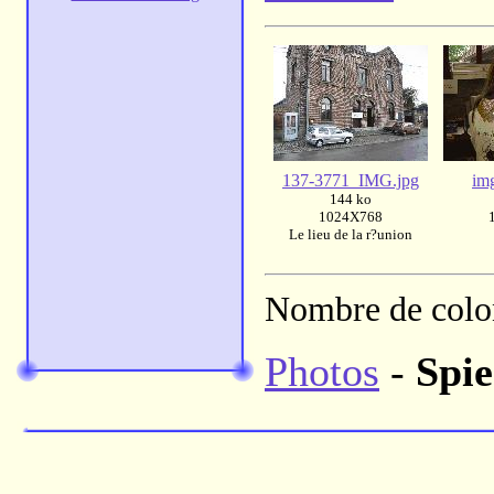
137-3771_IMG.jpg
im
144 ko
1024X768
Le lieu de la r?union
Nombre de colon
Photos
-
Spi