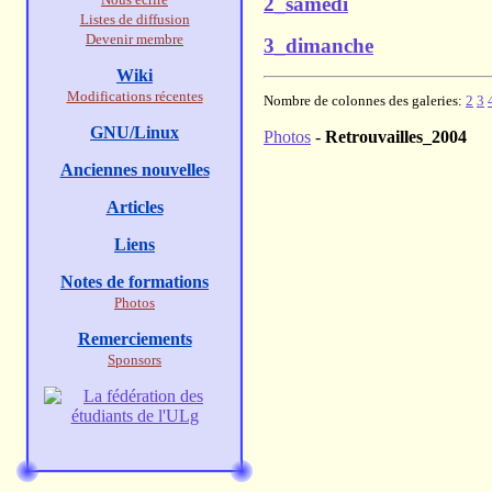
2_samedi
Listes de diffusion
Devenir membre
3_dimanche
Wiki
Modifications récentes
Nombre de colonnes des galeries:
2
3
GNU/Linux
Photos
-
Retrouvailles_2004
Anciennes nouvelles
Articles
Liens
Notes de formations
Photos
Remerciements
Sponsors