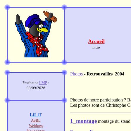
Accueil
Intro
Photos
-
Retrouvailles_2004
Prochaine
LMP
:
03/09/2026
Photos de notre participation ? R
Les photos sont de Christophe C
LiLiT
1_montage
ASBL
montage du stand 
Weblogs
Nous écrire