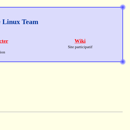
ge Linux Team
cter
Wiki
Site participatif
sion