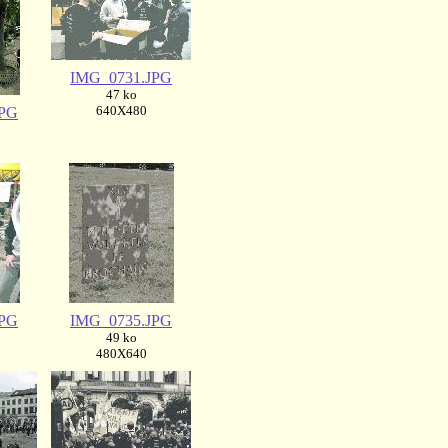
IMG_0731.JPG
47 ko
640X480
JPG
JPG
IMG_0735.JPG
49 ko
480X640