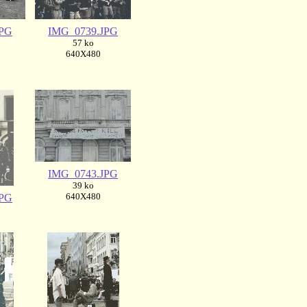
JPG
IMG_0739.JPG
57 ko
640X480
IMG_0743.JPG
39 ko
640X480
JPG