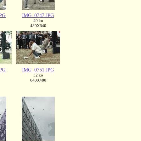
JPG
IMG_0747.JPG
49 ko
480X640
JPG
IMG_0751.JPG
52 ko
640X480