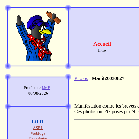
Accueil
Intro
Photos
-
Manif20030827
Prochaine
LMP
:
06/08/2026
Manifestation contre les brevets 
Ces photos ont ?t? prises par Nic
LiLiT
ASBL
Weblogs
Nous écrire