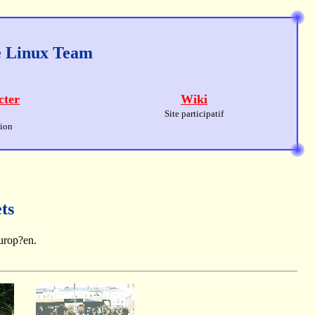
ge Linux Team
cter
Wiki
Site participatif
sion
ts
europ?en.