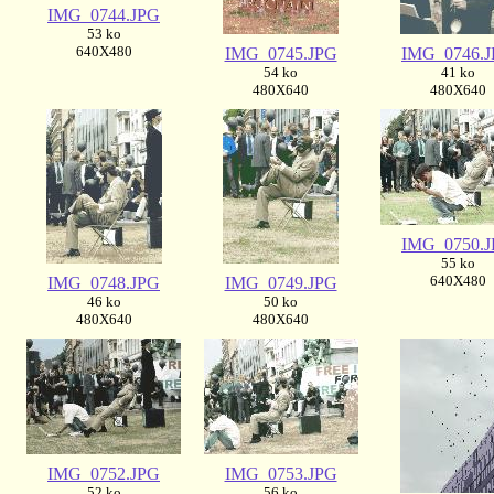
IMG_0744.JPG
53 ko
640X480
IMG_0745.JPG
IMG_0746.
54 ko
41 ko
480X640
480X640
IMG_0750.
55 ko
640X480
IMG_0748.JPG
IMG_0749.JPG
46 ko
50 ko
480X640
480X640
IMG_0752.JPG
IMG_0753.JPG
52 ko
56 ko