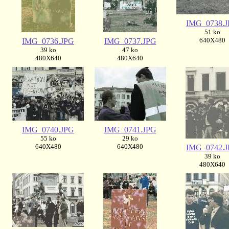
IMG_0738.
51 ko
640X480
IMG_0736.JPG
IMG_0737.JPG
39 ko
47 ko
480X640
480X640
IMG_0740.JPG
IMG_0741.JPG
55 ko
29 ko
640X480
640X480
IMG_0742.
39 ko
480X640