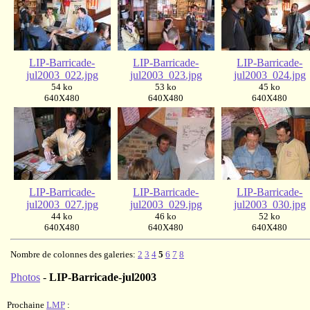
LIP-Barricade-
LIP-Barricade-
LIP-Barricade-
jul2003_022.jpg
jul2003_023.jpg
jul2003_024.jpg
54 ko
53 ko
45 ko
640X480
640X480
640X480
LIP-Barricade-
LIP-Barricade-
LIP-Barricade-
jul2003_027.jpg
jul2003_029.jpg
jul2003_030.jpg
44 ko
46 ko
52 ko
640X480
640X480
640X480
Nombre de colonnes des galeries:
2
3
4
5
6
7
8
Photos
-
LIP-Barricade-jul2003
Prochaine
LMP
: