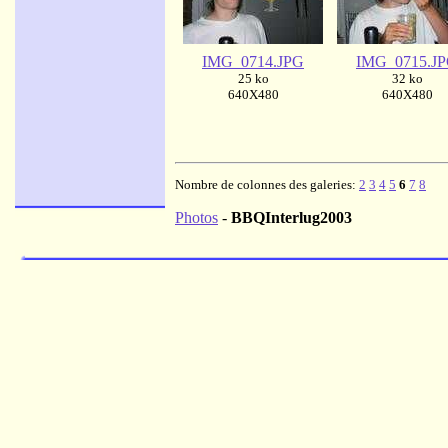
IMG_0714.JPG
IMG_0715.J
25 ko
32 ko
640X480
640X480
Nombre de colonnes des galeries:
2
3
4
5
6
7
8
Photos
-
BBQInterlug2003