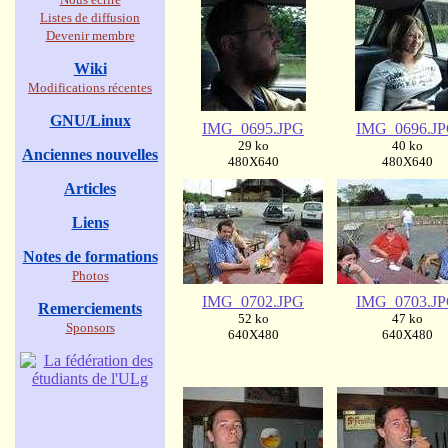
Listes de diffusion
Devenir membre
Wiki
Modifications récentes
GNU/Linux
IMG_0695.JPG
IMG_0696.J
29 ko
40 ko
Anciennes nouvelles
480X640
480X640
Articles
Liens
Notes de formations
Photos
IMG_0702.JPG
IMG_0703.J
Remerciements
52 ko
47 ko
Sponsors
640X480
640X480