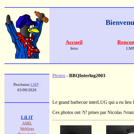
Bienvenue
Accueil
Rencon
Intro
LM
Photos
-
BBQInterlug2003
Prochaine
LMP
:
03/09/2026
Le grand barbecue interLUG qui a eu lieu l
Ces photos ont ?t? prises par Nicolas ?vrar
LiLiT
ASBL
Weblogs
Nous écrire