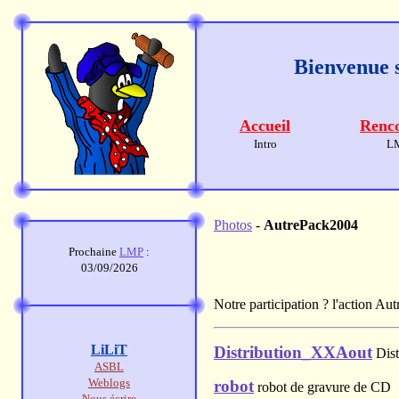
Bienvenue s
Accueil
Renco
Intro
L
Photos
-
AutrePack2004
Prochaine
LMP
:
03/09/2026
Notre participation ? l'action Au
LiLiT
Distribution_XXAout
Dist
ASBL
Weblogs
robot
robot de gravure de CD
Nous écrire