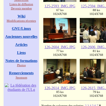
Listes de diffusion
125-2593_IMG.JPG
125-2594_IMG.
Devenir membre
67 ko
88 ko
1024X768
1024X768
Wiki
Modifications récentes
GNU/Linux
Anciennes nouvelles
Articles
126-2604_IMG.JPG
126-2606_IMG.
77 ko
81 ko
Liens
1024X768
1024X768
Notes de formations
Photos
Remerciements
Sponsors
126-2614_IMG.JPG
126-2615_IMG.
85 ko
79 ko
1024X768
1024X768
Nombre de colonnes des galeries:
2
3
4
5
6
7
8