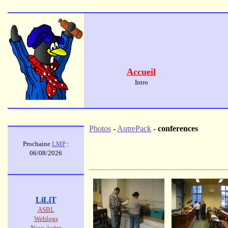
Accueil
Intro
Photos
-
AutrePack
-
conferences
Prochaine
LMP
:
06/08/2026
LiLiT
ASBL
Weblogs
Nous écrire