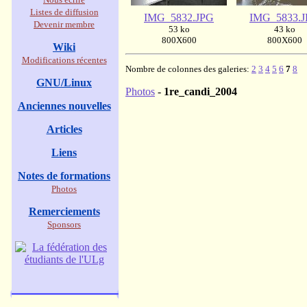
Listes de diffusion
IMG_5832.JPG
IMG_5833.
Devenir membre
53 ko
43 ko
800X600
800X600
Wiki
Modifications récentes
Nombre de colonnes des galeries:
2
3
4
5
6
7
8
GNU/Linux
Photos
-
1re_candi_2004
Anciennes nouvelles
Articles
Liens
Notes de formations
Photos
Remerciements
Sponsors