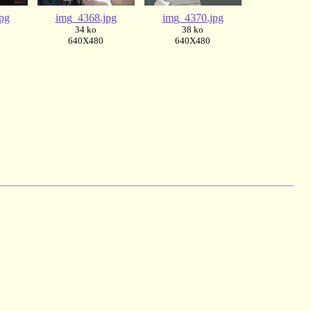
pg
img_4368.jpg
img_4370.jpg
34 ko
38 ko
640X480
640X480