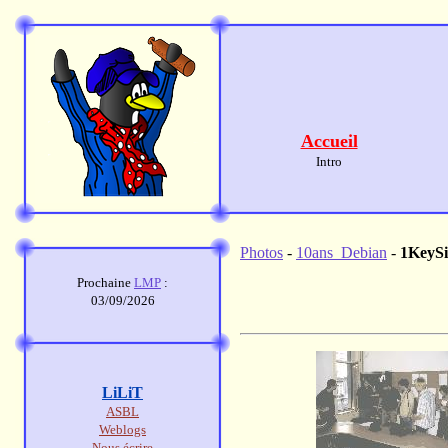
Accueil
Intro
Photos
-
10ans_Debian
-
1KeySi
Prochaine
LMP
:
03/09/2026
LiLiT
ASBL
Weblogs
Nous écrire