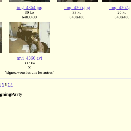
img_4364.jpg
img_4365.jpg
img_4367.j
30 ko
33 ko
26 ko
640X480
640X480
640X480
mvi_4366.avi
337 ko
X
"signez-vous les uns les autres"
4
5
6
7
8
gningParty