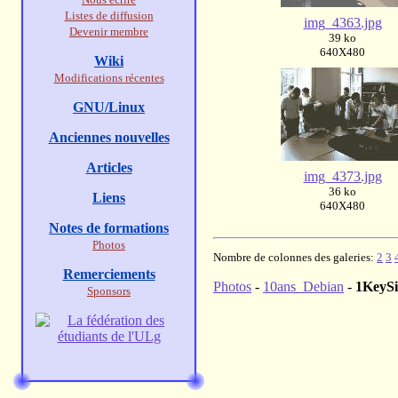
Listes de diffusion
img_4363.jpg
Devenir membre
39 ko
640X480
Wiki
Modifications récentes
GNU/Linux
Anciennes nouvelles
Articles
img_4373.jpg
36 ko
Liens
640X480
Notes de formations
Photos
Nombre de colonnes des galeries:
2
3
Remerciements
Photos
-
10ans_Debian
-
1KeySi
Sponsors