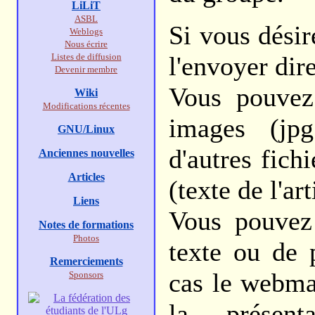
LiLiT
ASBL
Si vous désir
Weblogs
Nous écrire
Listes de diffusion
l'envoyer di
Devenir membre
Vous pouvez 
Wiki
Modifications récentes
images (jp
GNU/Linux
d'autres fic
Anciennes nouvelles
Articles
(texte de l'ar
Liens
Vous pouvez 
Notes de formations
Photos
texte ou de 
Remerciements
cas le webmas
Sponsors
la présent